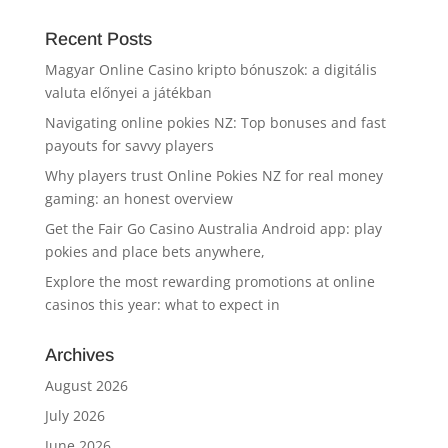
Recent Posts
Magyar Online Casino kripto bónuszok: a digitális
valuta előnyei a játékban
Navigating online pokies NZ: Top bonuses and fast
payouts for savvy players
Why players trust Online Pokies NZ for real money
gaming: an honest overview
Get the Fair Go Casino Australia Android app: play
pokies and place bets anywhere,
Explore the most rewarding promotions at online
casinos this year: what to expect in
Archives
August 2026
July 2026
June 2026