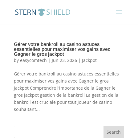
Gérer votre bankroll au casino astuces
essentielles pour maximiser vos gains avec
Gagner le gros jackpot
by
easycomtech
|
Jun 23, 2026
|
Jackpot
Gérer votre bankroll au casino astuces essentielles
pour maximiser vos gains avec Gagner le gros
jackpot Comprendre l’importance de la Gagner le
gros jackpot gestion de la bankroll La gestion de la
bankroll est cruciale pour tout joueur de casino
souhaitant...