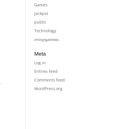
Games
Jackpot
public
Technology
στοιχηματικες
Meta
Log in
Entries feed
Comments feed
.
WordPress.org