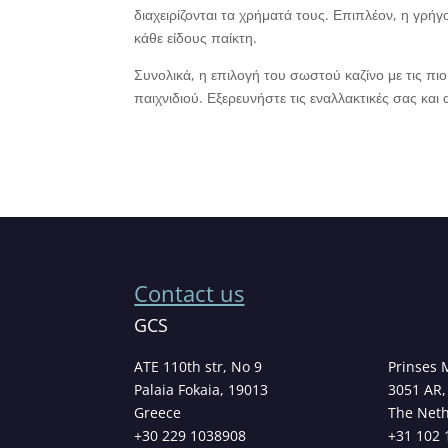
διαχειρίζονται τα χρήματά τους. Επιπλέον, η γρή
κάθε είδους παίκτη.
Συνολικά, η επιλογή του σωστού καζίνο με τις πι
παιχνιδιού. Εξερευνήστε τις εναλλακτικές σας και
Contact us
GCS
ATE 110th str, No 9
Prinses 
Palaia Fokaia, 19013
3051 AR,
Greece
The Net
+30 229 1038908
+31 102 