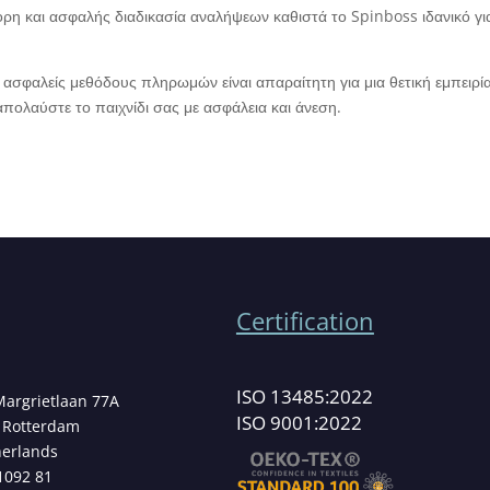
γορη και ασφαλής διαδικασία αναλήψεων καθιστά το Spinboss ιδανικό γι
ο ασφαλείς μεθόδους πληρωμών είναι απαραίτητη για μια θετική εμπειρί
 απολαύστε το παιχνίδι σας με ασφάλεια και άνεση.
Certification
ISO 13485:2022
Margrietlaan 77A
ISO 9001:2022
 Rotterdam
herlands
1092 81