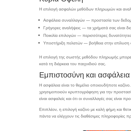
Η επιλογή ασφαλών μεθόδων πληρωμών και αναλή
Ασφάλεια συναλλαγών — προστασία των δεδο
Γρήγορες αναλήψεις — τα χρήματά σας είναι δι
Ποικιλία επιλογών — περισσότερες δυνατότητες 
Υποστήριξη πελατών — βοήθεια στην επίλυση
Η επιλογή της σωστής μεθόδου πληρωμής μπορεί 
κατά τη διάρκεια του παιχνιδιού σας.
Εμπιστοσύνη και ασφάλεια
Η ασφάλεια είναι το θεμέλιο οποιουδήποτε καζίνο.
χρησιμοποιούν κρυπτογράφηση για την προστασία
είναι ασφαλείς και ότι οι συναλλαγές σας είναι πρ
Επιπλέον, η επιλογή καζίνο με καλή φήμη και θετι
πάντα να ελέγχουν τις διαθέσιμες πληροφορίες π