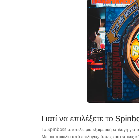
Γιατί να επιλέξετε το Spinb
Το Spinboss αποτελεί μια εξαιρετική επιλογή γι
Με μια ποικιλία από επιλογές, όπως πιστωτικές κά