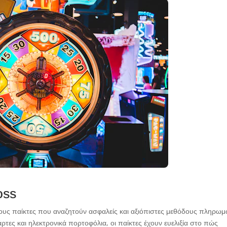
oss
α τους παίκτες που αναζητούν ασφαλείς και αξιόπιστες μεθόδους πληρωμ
ρτες και ηλεκτρονικά πορτοφόλια, οι παίκτες έχουν ευελιξία στο πώς