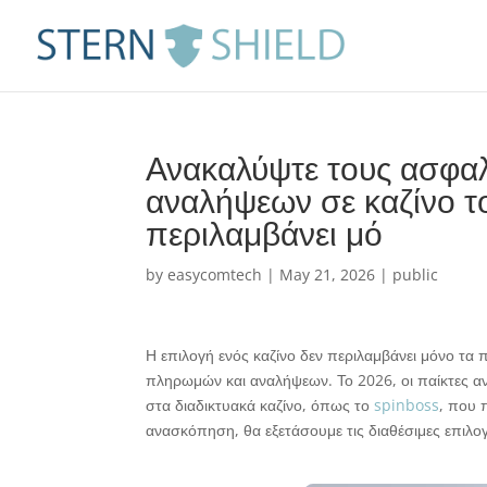
Ανακαλύψτε τους ασφα
αναλήψεων σε καζίνο το
περιλαμβάνει μό
by
easycomtech
|
May 21, 2026
|
public
Η επιλογή ενός καζίνο δεν περιλαμβάνει μόνο τα π
πληρωμών και αναλήψεων. Το 2026, οι παίκτες αν
στα διαδικτυακά καζίνο, όπως το
spinboss
, που 
ανασκόπηση, θα εξετάσουμε τις διαθέσιμες επιλογέ