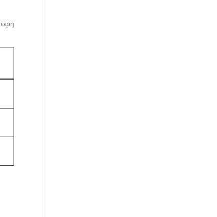
ύτερη