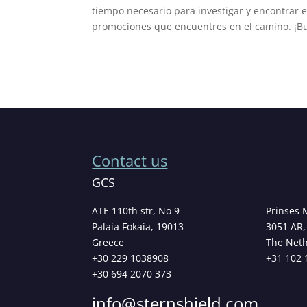
tiempo necesario para investigar y encontrar e
promociones que encuentres en el camino. ¡Bu
Contact us
GCS
ATE 110th str, No 9
Prinses 
Palaia Fokaia, 19013
3051 AR,
Greece
The Net
+30 229 1038908
+31 102 
+30 694 2070 373
info@sternshield.com