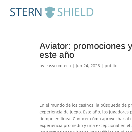
Aviator: promociones y
este año
by
easycomtech
|
Jun 24, 2026
|
public
En el mundo de los casinos, la búsqueda de pr
experiencia de juego. Este año, los jugadores
tiempo en línea. Conocer cómo aprovechar al 
experiencia promedio y una excepcional en el