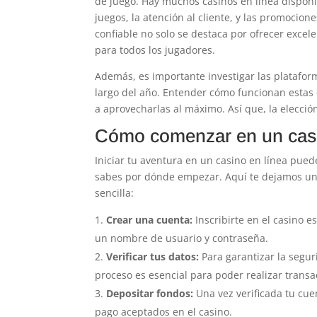
de juego. Hay muchos casinos en línea disponi
juegos, la atención al cliente, y las promoci
confiable no solo se destaca por ofrecer excel
para todos los jugadores.
Además, es importante investigar las platafor
largo del año. Entender cómo funcionan estas 
a aprovecharlas al máximo. Así que, la elecció
Cómo comenzar en un casi
Iniciar tu aventura en un casino en línea pu
sabes por dónde empezar. Aquí te dejamos un
sencilla:
Crear una cuenta:
Inscribirte en el casino e
un nombre de usuario y contraseña.
Verificar tus datos:
Para garantizar la segur
proceso es esencial para poder realizar trans
Depositar fondos:
Una vez verificada tu cue
pago aceptados en el casino.