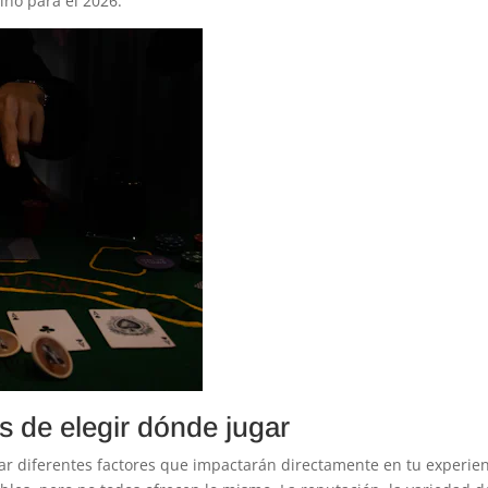
ino para el 2026.
s de elegir dónde jugar
ar diferentes factores que impactarán directamente en tu experie