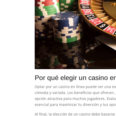
Por qué elegir un casino en
Optar por un casino en línea puede ser una e
cómoda y variada. Los beneficios que ofrecen, 
opción atractiva para muchos jugadores. Evalua
esencial para maximizar tu diversión y tus op
Al final, la elección de un casino debe basars