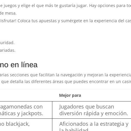
de juegos y elige el que más te gustaría jugar. Hay opciones para t
 de mesa.
isfrutar! Coloca tus apuestas y sumérgete en la experiencia del ca
guridad.
variadas.
no en línea
rias secciones que facilitan la navegación y mejoran la experienci
a que detalla las diferentes áreas que puedes encontrar en un casi
Mejor para
tragamonedas con
Jugadores que buscan
áticas y jackpots.
diversión rápida y emoción.
o blackjack,
Aficionados a la estrategia y
.
la habilidad.