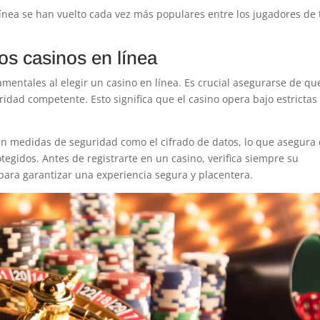
n línea se han vuelto cada vez más populares entre los jugadores de
os casinos en línea
mentales al elegir un casino en línea. Es crucial asegurarse de qu
ridad competente. Esto significa que el casino opera bajo estrictas
n medidas de seguridad como el cifrado de datos, lo que asegura
tegidos. Antes de registrarte en un casino, verifica siempre su
para garantizar una experiencia segura y placentera.