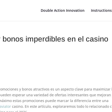
Double Action Innovation
Instructions
 bonos imperdibles en el casino
omociones y bonos atractivos es un aspecto clave para maximizar 
 pueden esperar una variedad de ofertas interesantes que mejoran
máximo estas promociones puede marcar la diferencia entre una
aviator
casino. En este artículo, exploraremos todo lo relacionado 