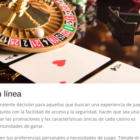
 línea
xcelente decisión para aquellos que buscan una experiencia de ju
junto con la facilidad de acceso y la seguridad, hacen que sea una
r las promociones y las características únicas de cada casino es
ortunidades de ganar.
e en tus preferencias personales y necesidades de juego. Tómate el