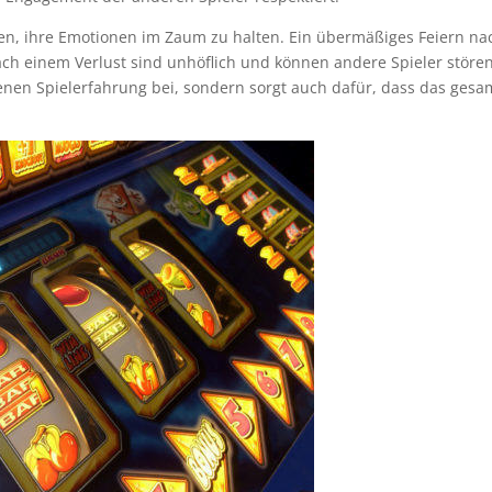
ten, ihre Emotionen im Zaum zu halten. Ein übermäßiges Feiern na
ch einem Verlust sind unhöflich und können andere Spieler stören
genen Spielerfahrung bei, sondern sorgt auch dafür, dass das gesa