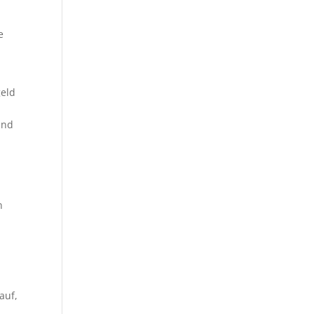
e
geld
h
und
n
auf,