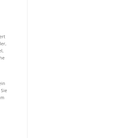
ert
ler,
l,
che
ein
 Sie
am