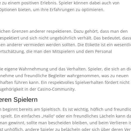
lle zu einem positiven Erlebnis. Spieler können dabei auch von
ptionen bieten, um ihre Erfahrungen zu optimieren.
nlichen Grenzen anderer respektieren. Dazu gehört, dass man den
spektiert und sich nicht ungebührlich verhält. Das bedeutet, das
n anderer vermieden werden sollten. Die Etikette ist ein wesentl
Wertschätzung, die man den Mitspielern und dem Personal
die eigene Wahrnehmung und das Verhalten. Spieler, die sich an di
angenehme und freundliche Begleiter wahrgenommen, was zu neuen
haften führen kann. Ein respektvolles Spielverhalten fördert nicht
ugehörigkeit in der Casino-Community.
ren Spielern
beginnt bereits am Spieltisch. Es ist wichtig, höflich und freundli
ielt. Ein einfaches „Hallo“ oder ein freundliches Lächeln kann d
an gewinnt, sollte man bescheiden bleiben, und beim Verlieren is
st unhöflich, andere Spieler zu belächeln oder sich über deren Ver