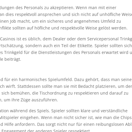
eidungen des Personals zu akzeptieren. Wenn man mit einer
man dies respektvoll ansprechen und sich nicht auf unhöfliche Weis
seinen Job macht, um ein sicheres und angenehmes Umfeld zu
flikte sollten auf höfliche und respektvolle Weise gelöst werden.
en Casinos ist es üblich, dem Dealer oder dem Servicepersonal Trink
tschätzung, sondern auch ein Teil der Etikette. Spieler sollten sic
s Trinkgeld für die Dienstleistungen des Personals erwartet wird 
le beiträgt.
d für ein harmonisches Spielumfeld. Dazu gehört, dass man seine
ch wirft. Stattdessen sollte man sie mit Bedacht platzieren, um de
llte sich bemühen, die Tischordnung zu respektieren und darauf zu
en, um ihre Züge auszuführen.
tion während des Spiels. Spieler sollten klare und verständliche
itspieler eingehen. Wenn man nicht sicher ist, wie man die Chips
und Hilfe anfordern. Das sorgt nicht nur für einen reibungslosen Abl
s Engagement der anderen Spieler respektiert.