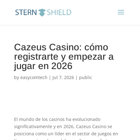
Cazeus Casino: cómo
registrarte y empezar a
jugar en 2026
by
easycomtech
|
Jul 7, 2026
|
public
El mundo de los casinos ha evolucionado
significativamente y en 2026, Cazeus Casino se
posiciona como un líder en el sector de juegos en