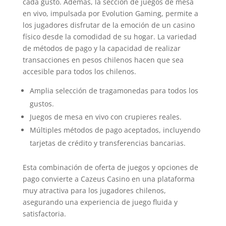
cada gusto. Además, la sección de juegos de mesa
en vivo, impulsada por Evolution Gaming, permite a
los jugadores disfrutar de la emoción de un casino
físico desde la comodidad de su hogar. La variedad
de métodos de pago y la capacidad de realizar
transacciones en pesos chilenos hacen que sea
accesible para todos los chilenos.
Amplia selección de tragamonedas para todos los
gustos.
Juegos de mesa en vivo con crupieres reales.
Múltiples métodos de pago aceptados, incluyendo
tarjetas de crédito y transferencias bancarias.
Esta combinación de oferta de juegos y opciones de
pago convierte a Cazeus Casino en una plataforma
muy atractiva para los jugadores chilenos,
asegurando una experiencia de juego fluida y
satisfactoria.