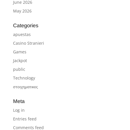
June 2026
May 2026
Categories
apuestas
Casino Stranieri
Games
Jackpot
public
Technology
στοιχηματικες
Meta
Log in
Entries feed
Comments feed