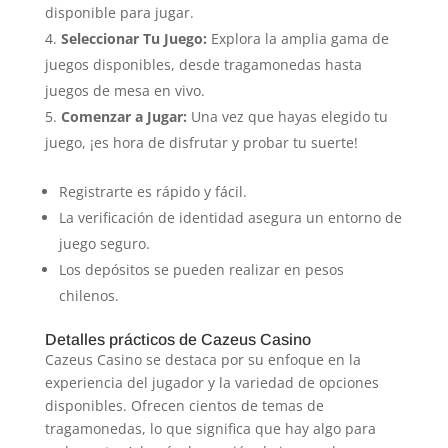
disponible para jugar.
Seleccionar Tu Juego:
Explora la amplia gama de
juegos disponibles, desde tragamonedas hasta
juegos de mesa en vivo.
Comenzar a Jugar:
Una vez que hayas elegido tu
juego, ¡es hora de disfrutar y probar tu suerte!
Registrarte es rápido y fácil.
La verificación de identidad asegura un entorno de
juego seguro.
Los depósitos se pueden realizar en pesos
chilenos.
Detalles prácticos de Cazeus Casino
Cazeus Casino se destaca por su enfoque en la
experiencia del jugador y la variedad de opciones
disponibles. Ofrecen cientos de temas de
tragamonedas, lo que significa que hay algo para