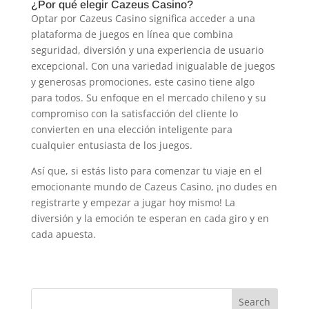
¿Por qué elegir Cazeus Casino?
Optar por Cazeus Casino significa acceder a una
plataforma de juegos en línea que combina
seguridad, diversión y una experiencia de usuario
excepcional. Con una variedad inigualable de juegos
y generosas promociones, este casino tiene algo
para todos. Su enfoque en el mercado chileno y su
compromiso con la satisfacción del cliente lo
convierten en una elección inteligente para
cualquier entusiasta de los juegos.
Así que, si estás listo para comenzar tu viaje en el
emocionante mundo de Cazeus Casino, ¡no dudes en
registrarte y empezar a jugar hoy mismo! La
diversión y la emoción te esperan en cada giro y en
cada apuesta.