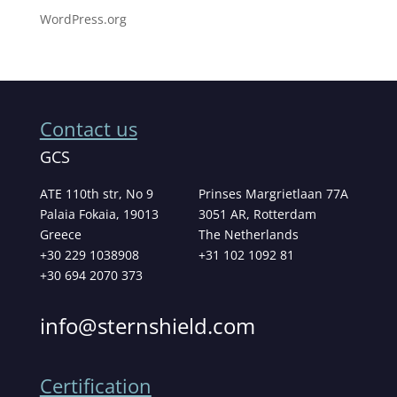
WordPress.org
Contact us
GCS
ATE 110th str, No 9
Prinses Margrietlaan 77A
Palaia Fokaia, 19013
3051 AR, Rotterdam
Greece
The Netherlands
+30 229 1038908
+31 102 1092 81
+30 694 2070 373
info@sternshield.com
Certification