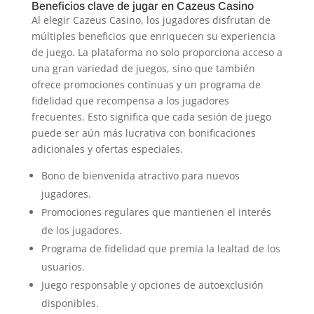
Beneficios clave de jugar en Cazeus Casino
Al elegir Cazeus Casino, los jugadores disfrutan de
múltiples beneficios que enriquecen su experiencia
de juego. La plataforma no solo proporciona acceso a
una gran variedad de juegos, sino que también
ofrece promociones continuas y un programa de
fidelidad que recompensa a los jugadores
frecuentes. Esto significa que cada sesión de juego
puede ser aún más lucrativa con bonificaciones
adicionales y ofertas especiales.
Bono de bienvenida atractivo para nuevos
jugadores.
Promociones regulares que mantienen el interés
de los jugadores.
Programa de fidelidad que premia la lealtad de los
usuarios.
Juego responsable y opciones de autoexclusión
disponibles.