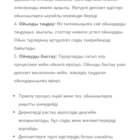
электронды әмиян арқылы. Әртүрлі депозит әдістері
ойыншыларға ыңғайлы мүмкіндік береді.
Ойынды таңдау:
Өз талғамыңызға сай ойындарды
таңдаңыз, мысалы, слоттар немесе үстел ойындары.
Ойын түрлерінің әртүрлілігі сіздің тәжірибеңізді
байытады.
Ойнауды бастау:
Тауарларды сатып алу
процесінен кейін ойынға кірісіңіз. Ойынды бастау үшін
депозит жасағаннан кейін, өзіңіздің таңдаған
ойындарыңызға кіріңіз.
Тіркелу процесі оңай және тез, ойыншыларға
уақытты үнемдейді.
Деректерді растау қауіпсіздік деңгейін
жоғарылатады, бұл сіздің жеке мәліметтеріңізді
қорғайды.
Депозиттерге түрлі әдістердің болуы ыңғайлы,