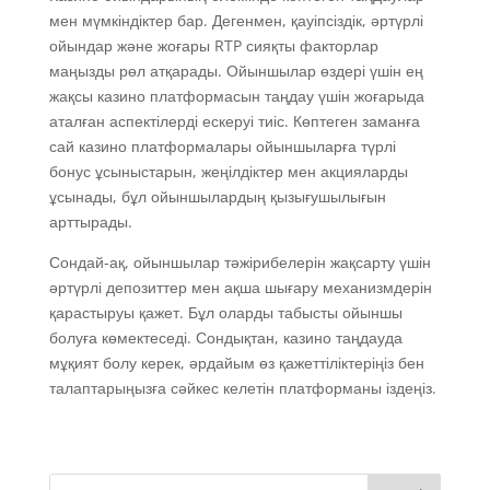
мен мүмкіндіктер бар. Дегенмен, қауіпсіздік, әртүрлі
ойындар және жоғары RTP сияқты факторлар
маңызды рөл атқарады. Ойыншылар өздері үшін ең
жақсы казино платформасын таңдау үшін жоғарыда
аталған аспектілерді ескеруі тиіс. Көптеген заманға
сай казино платформалары ойыншыларға түрлі
бонус ұсыныстарын, жеңілдіктер мен акцияларды
ұсынады, бұл ойыншылардың қызығушылығын
арттырады.
Сондай-ақ, ойыншылар тәжірибелерін жақсарту үшін
әртүрлі депозиттер мен ақша шығару механизмдерін
қарастыруы қажет. Бұл оларды табысты ойыншы
болуға көмектеседі. Сондықтан, казино таңдауда
мұқият болу керек, әрдайым өз қажеттіліктеріңіз бен
талаптарыңызға сәйкес келетін платформаны іздеңіз.