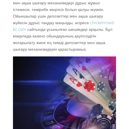
мен ақша шығару механизмдері дұрыс жұмыс
істемесе, тәжірибе көңілсіз болып қалуы мүмкін.
Ойыншылар үшін депозиттер мен ақша шығару
жүйесін дұрыс таңдау маңызды, әсіресе
chickenroad-
kz.com
сайтында ұсынылған шешімдер арқылы. Бұл
мақалада казино ойындарының қауіпсіздігін
жоғарылату және ең тиімді депозиттер мен ақша
шығару механизмдерін қарастырамыз.