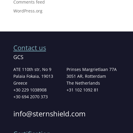
Comments feed
WordPress.org
Contact us
GCS
ATE 110th str, No 9
Prinses Margrietlaan 77A
Palaia Fokaia, 19013
3051 AR, Rotterdam
Greece
The Netherlands
+30 229 1038908
+31 102 1092 81
+30 694 2070 373
info@sternshield.com