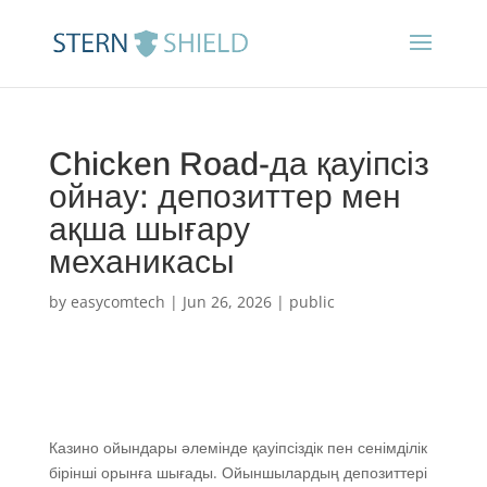
Chicken Road-да қауіпсіз
ойнау: депозиттер мен
ақша шығару
механикасы
by
easycomtech
|
Jun 26, 2026
|
public
Казино ойындары әлемінде қауіпсіздік пен сенімділік
бірінші орынға шығады. Ойыншылардың депозиттері