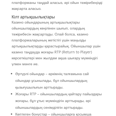
платформаны таңдай аласыз, әрі ойын тәжірибеңізді
жақсарта аласыз.
Кілт артықшылықтары
Казино ойындарының артықшылықтары
ойыншылардың көңілінен шығып, олардың
тәжірибесін жақсартады. Олай болса, казино
платформаларының жетістігі үшін маңызды
артықшылықтарды қарастырайық. Ойыншылар үшін
казино таңдауда жоғары RTP (Return to Player)
көрсеткіштері мен жылдам ақша шығару мүмкіндігі
үлкен мәнге ие.
Әртүрлі ойындар – әркімнің талғамына сай
ойындар ұсынылады, бұл ойыншылардың
қызығушылығын арттырады.
Жоғары RTP – ойыншылардың қайтару пайыздары
жоғары, бұл ұтыс мүмкіндігін арттырады, әрі
ойыншылардың сенімділігін арттырады.
Көптеген бонустар – ойыншыларға қосымша