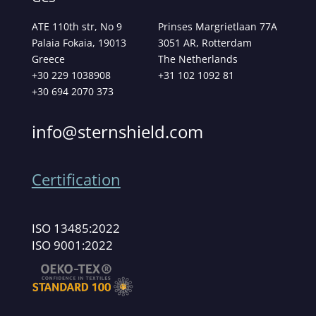
ATE 110th str, No 9
Prinses Margrietlaan 77A
Palaia Fokaia, 19013
3051 AR, Rotterdam
Greece
The Netherlands
+30 229 1038908
+31 102 1092 81
+30 694 2070 373
info@sternshield.com
Certification
ISO 13485:2022
ISO 9001:2022