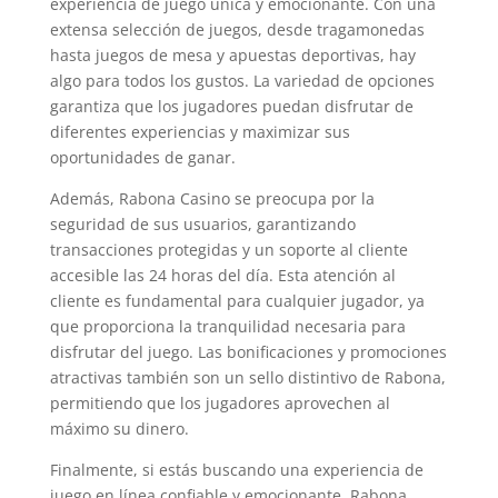
experiencia de juego única y emocionante. Con una
extensa selección de juegos, desde tragamonedas
hasta juegos de mesa y apuestas deportivas, hay
algo para todos los gustos. La variedad de opciones
garantiza que los jugadores puedan disfrutar de
diferentes experiencias y maximizar sus
oportunidades de ganar.
Además, Rabona Casino se preocupa por la
seguridad de sus usuarios, garantizando
transacciones protegidas y un soporte al cliente
accesible las 24 horas del día. Esta atención al
cliente es fundamental para cualquier jugador, ya
que proporciona la tranquilidad necesaria para
disfrutar del juego. Las bonificaciones y promociones
atractivas también son un sello distintivo de Rabona,
permitiendo que los jugadores aprovechen al
máximo su dinero.
Finalmente, si estás buscando una experiencia de
juego en línea confiable y emocionante, Rabona