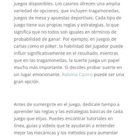
juegos disponibles. Los casinos ofrecen una amplia
variedad de opciones, que incluyen tragamonedas,
juegos de mesa y apuestas deportivas. Cada tipo de
juego tiene sus propias reglas y estrategias, lo que
significa que no todos son iguales en términos de
probabilidad de ganar. Por ejemplo, en juegos de
cartas como el póker, la habilidad del jugador puede
influir significativamente en el resultado, mientras
que en las tragamonedas, la suerte juega un papel
mucho más importante. Si decides probar suerte en
un lugar emocionante,
Rabona Casino
puede ser una
gran opción.
Antes de sumergirte en el juego, dedícale tiempo a
aprender las reglas y las estrategias básicas de cada
juego que elijas. Puedes encontrar tutoriales en
línea, guías y videos que te ayudarán a entender
mejor las mecánicas y los métodos para aumentar