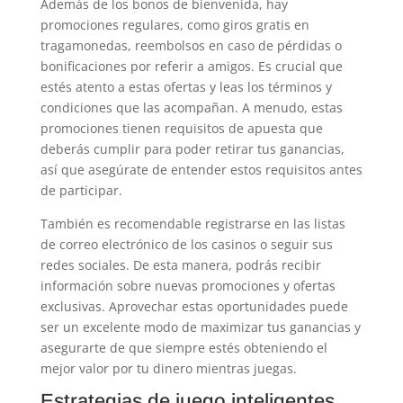
Además de los bonos de bienvenida, hay
promociones regulares, como giros gratis en
tragamonedas, reembolsos en caso de pérdidas o
bonificaciones por referir a amigos. Es crucial que
estés atento a estas ofertas y leas los términos y
condiciones que las acompañan. A menudo, estas
promociones tienen requisitos de apuesta que
deberás cumplir para poder retirar tus ganancias,
así que asegúrate de entender estos requisitos antes
de participar.
También es recomendable registrarse en las listas
de correo electrónico de los casinos o seguir sus
redes sociales. De esta manera, podrás recibir
información sobre nuevas promociones y ofertas
exclusivas. Aprovechar estas oportunidades puede
ser un excelente modo de maximizar tus ganancias y
asegurarte de que siempre estés obteniendo el
mejor valor por tu dinero mientras juegas.
Estrategias de juego inteligentes