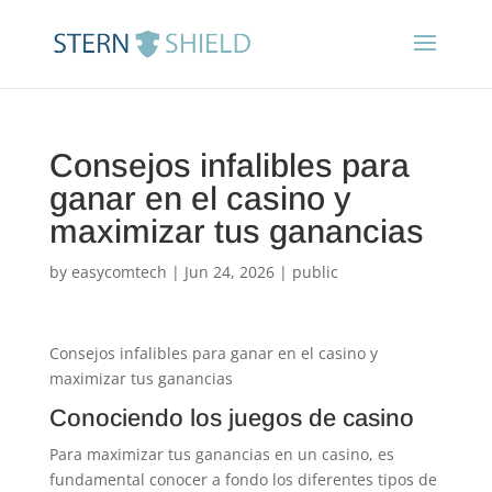
Consejos infalibles para
ganar en el casino y
maximizar tus ganancias
by
easycomtech
|
Jun 24, 2026
|
public
Consejos infalibles para ganar en el casino y
maximizar tus ganancias
Conociendo los juegos de casino
Para maximizar tus ganancias en un casino, es
fundamental conocer a fondo los diferentes tipos de