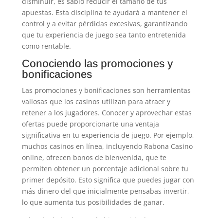
disminuir, es sabio reducir el tamaño de tus
apuestas. Esta disciplina te ayudará a mantener el
control y a evitar pérdidas excesivas, garantizando
que tu experiencia de juego sea tanto entretenida
como rentable.
Conociendo las promociones y
bonificaciones
Las promociones y bonificaciones son herramientas
valiosas que los casinos utilizan para atraer y
retener a los jugadores. Conocer y aprovechar estas
ofertas puede proporcionarte una ventaja
significativa en tu experiencia de juego. Por ejemplo,
muchos casinos en línea, incluyendo Rabona Casino
online, ofrecen bonos de bienvenida, que te
permiten obtener un porcentaje adicional sobre tu
primer depósito. Esto significa que puedes jugar con
más dinero del que inicialmente pensabas invertir,
lo que aumenta tus posibilidades de ganar.