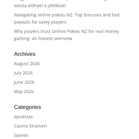
valuta előnyei a játékban
Navigating online pokies NZ: Top bonuses and fast
payouts for savvy players
Why players trust Online Pokies NZ for real money
gaming: an honest overview
Archives
August 2026
July 2026
June 2026
May 2026
Categories
apuestas
Casino Stranieri
Games