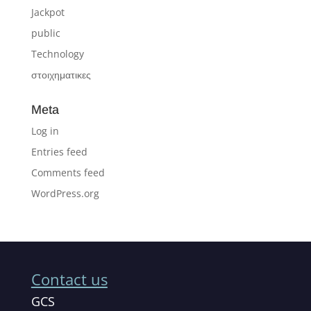
Jackpot
public
Technology
στοιχηματικες
Meta
Log in
Entries feed
Comments feed
WordPress.org
Contact us
GCS