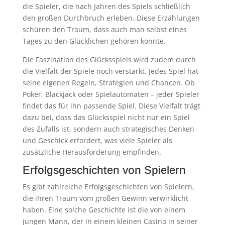
die Spieler, die nach Jahren des Spiels schließlich
den großen Durchbruch erleben. Diese Erzählungen
schüren den Traum, dass auch man selbst eines
Tages zu den Glücklichen gehören könnte.
Die Faszination des Glücksspiels wird zudem durch
die Vielfalt der Spiele noch verstärkt. Jedes Spiel hat
seine eigenen Regeln, Strategien und Chancen. Ob
Poker, Blackjack oder Spielautomaten – jeder Spieler
findet das für ihn passende Spiel. Diese Vielfalt trägt
dazu bei, dass das Glücksspiel nicht nur ein Spiel
des Zufalls ist, sondern auch strategisches Denken
und Geschick erfordert, was viele Spieler als
zusätzliche Herausforderung empfinden.
Erfolgsgeschichten von Spielern
Es gibt zahlreiche Erfolgsgeschichten von Spielern,
die ihren Traum vom großen Gewinn verwirklicht
haben. Eine solche Geschichte ist die von einem
jungen Mann, der in einem kleinen Casino in seiner