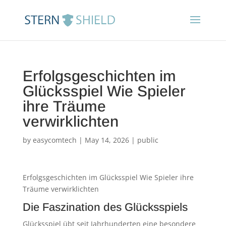
Erfolgsgeschichten im
Glücksspiel Wie Spieler
ihre Träume
verwirklichten
by
easycomtech
|
May 14, 2026
|
public
Erfolgsgeschichten im Glücksspiel Wie Spieler ihre
Träume verwirklichten
Die Faszination des Glücksspiels
Glücksspiel übt seit Jahrhunderten eine besondere