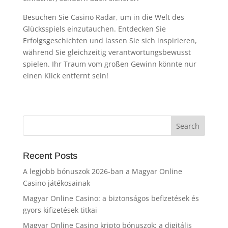
Besuchen Sie Casino Radar, um in die Welt des
Glücksspiels einzutauchen. Entdecken Sie
Erfolgsgeschichten und lassen Sie sich inspirieren,
während Sie gleichzeitig verantwortungsbewusst
spielen. Ihr Traum vom großen Gewinn könnte nur
einen Klick entfernt sein!
Recent Posts
A legjobb bónuszok 2026-ban a Magyar Online
Casino játékosainak
Magyar Online Casino: a biztonságos befizetések és
gyors kifizetések titkai
Magyar Online Casino kripto bónuszok: a digitális