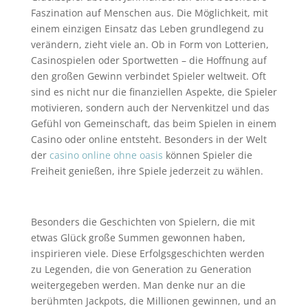
Faszination auf Menschen aus. Die Möglichkeit, mit
einem einzigen Einsatz das Leben grundlegend zu
verändern, zieht viele an. Ob in Form von Lotterien,
Casinospielen oder Sportwetten – die Hoffnung auf
den großen Gewinn verbindet Spieler weltweit. Oft
sind es nicht nur die finanziellen Aspekte, die Spieler
motivieren, sondern auch der Nervenkitzel und das
Gefühl von Gemeinschaft, das beim Spielen in einem
Casino oder online entsteht. Besonders in der Welt
der
casino online ohne oasis
können Spieler die
Freiheit genießen, ihre Spiele jederzeit zu wählen.
Besonders die Geschichten von Spielern, die mit
etwas Glück große Summen gewonnen haben,
inspirieren viele. Diese Erfolgsgeschichten werden
zu Legenden, die von Generation zu Generation
weitergegeben werden. Man denke nur an die
berühmten Jackpots, die Millionen gewinnen, und an