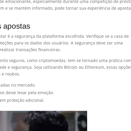
ade emocionante, especialmente durante uma competição de prestí
m e se mantém informado, pode tornar sua experiência de aposta
s apostas
tar é a segurança da plataforma escolhida. Verifique se a casa de
oteções para os dados dos usuários. A segurança deve ser uma
ealizar transações financeiras.
mento seguros, como criptomoedas, tem se tornado uma prática c
de e segurança. Seja utilizando Bitcoin ou Ethereum, essas opçõe
 e roubos.
liadas no mercado.
se deixe levar pela emoção.
m proteção adicional.