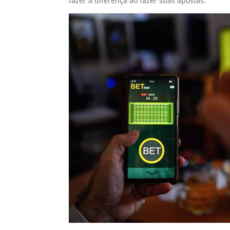
fazer a diferença ao fazer suas apostas.