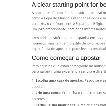
A clear starting point for b
A aposta em futebol é uma prática que atrai 
como a Copa do Mundo. Entender as odds e as
contexto, o confronto entre Espanha e Bélgica
um jogo emocionante, com odds interessantes
Com odds de vitória para a Espanha em 1.63 e
números, mas também o estilo de jogo, lesões
experiência de apostas e pode levar a resultad
Como começar a apostar
Para aqueles que estão começando no mundo da
para garantir uma experiência segura e divert
Escolha uma casa de apostas:
Pesquise e se
apostar.
Crie uma conta:
Preencha o cadastro com su
corretos.
Verifique sua identidade:
A maioria das pla