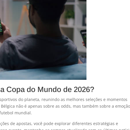
 na Copa do Mundo de 2026?
portivos do planeta, reunindo as melhores seleções e momentos
s. Bélgica não é apenas sobre as odds, mas também sobre a emoçã
futebol mundial.
ões de apostas, você pode explorar diferentes estratégias e