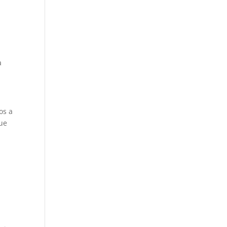
a
os a
que