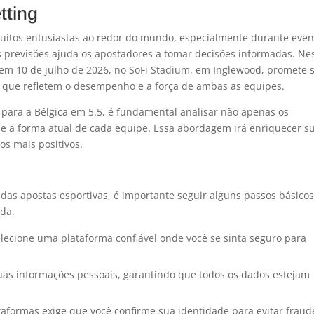
etting
muitos entusiastas ao redor do mundo, especialmente durante even
 previsões ajuda os apostadores a tomar decisões informadas. Ne
 em 10 de julho de 2026, no SoFi Stadium, em Inglewood, promete 
 que refletem o desempenho e a força de ambas as equipes.
 para a Bélgica em 5.5, é fundamental analisar não apenas os
 e a forma atual de cada equipe. Essa abordagem irá enriquecer s
os mais positivos.
s apostas esportivas, é importante seguir alguns passos básico
ida.
lecione uma plataforma confiável onde você se sinta seguro para
as informações pessoais, garantindo que todos os dados estejam
taformas exige que você confirme sua identidade para evitar fraud