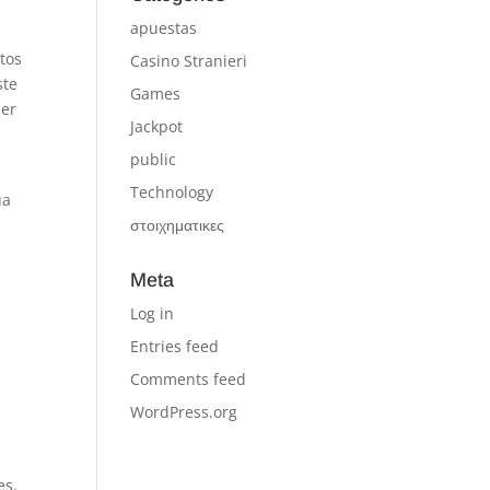
apuestas
tos
Casino Stranieri
ste
Games
ser
Jackpot
public
Technology
ua
στοιχηματικες
Meta
s
Log in
Entries feed
Comments feed
WordPress.org
es.