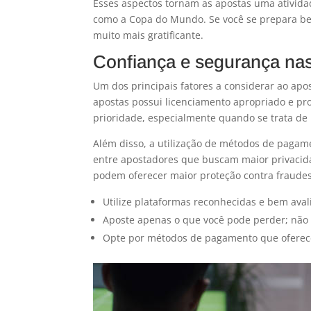
Esses aspectos tornam as apostas uma ativid
como a Copa do Mundo. Se você se prepara be
muito mais gratificante.
Confiança e segurança na
Um dos principais fatores a considerar ao apos
apostas possui licenciamento apropriado e pr
prioridade, especialmente quando se trata de r
Além disso, a utilização de métodos de paga
entre apostadores que buscam maior privacida
podem oferecer maior proteção contra fraudes
Utilize plataformas reconhecidas e bem ava
Aposte apenas o que você pode perder; não 
Opte por métodos de pagamento que oferece