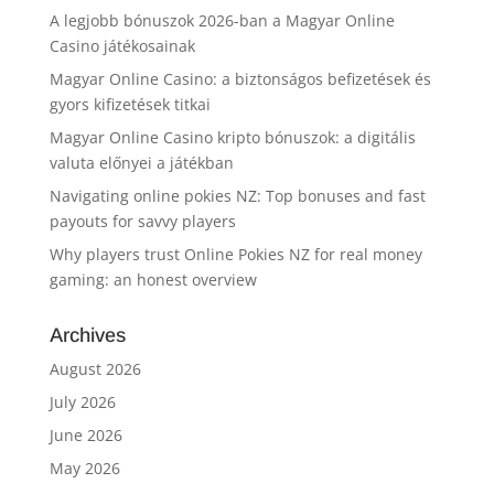
A legjobb bónuszok 2026-ban a Magyar Online
Casino játékosainak
Magyar Online Casino: a biztonságos befizetések és
gyors kifizetések titkai
Magyar Online Casino kripto bónuszok: a digitális
valuta előnyei a játékban
Navigating online pokies NZ: Top bonuses and fast
payouts for savvy players
Why players trust Online Pokies NZ for real money
gaming: an honest overview
Archives
August 2026
July 2026
June 2026
May 2026