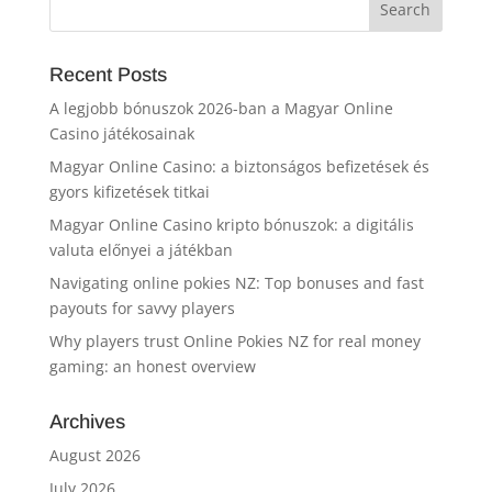
Recent Posts
A legjobb bónuszok 2026-ban a Magyar Online
Casino játékosainak
Magyar Online Casino: a biztonságos befizetések és
gyors kifizetések titkai
Magyar Online Casino kripto bónuszok: a digitális
valuta előnyei a játékban
Navigating online pokies NZ: Top bonuses and fast
payouts for savvy players
Why players trust Online Pokies NZ for real money
gaming: an honest overview
Archives
August 2026
July 2026