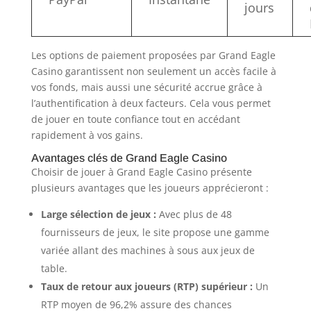
jours
Les options de paiement proposées par Grand Eagle
Casino garantissent non seulement un accès facile à
vos fonds, mais aussi une sécurité accrue grâce à
l’authentification à deux facteurs. Cela vous permet
de jouer en toute confiance tout en accédant
rapidement à vos gains.
Avantages clés de Grand Eagle Casino
Choisir de jouer à Grand Eagle Casino présente
plusieurs avantages que les joueurs apprécieront :
Large sélection de jeux :
Avec plus de 48
fournisseurs de jeux, le site propose une gamme
variée allant des machines à sous aux jeux de
table.
Taux de retour aux joueurs (RTP) supérieur :
Un
RTP moyen de 96,2% assure des chances