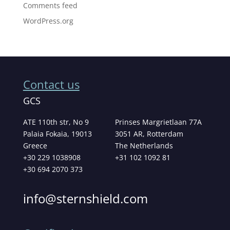
Comments feed
WordPress.org
Contact us
GCS
ATE 110th str, No 9
Prinses Margrietlaan 77A
Palaia Fokaia, 19013
3051 AR, Rotterdam
Greece
The Netherlands
+30 229 1038908
+31 102 1092 81
+30 694 2070 373
info@sternshield.com