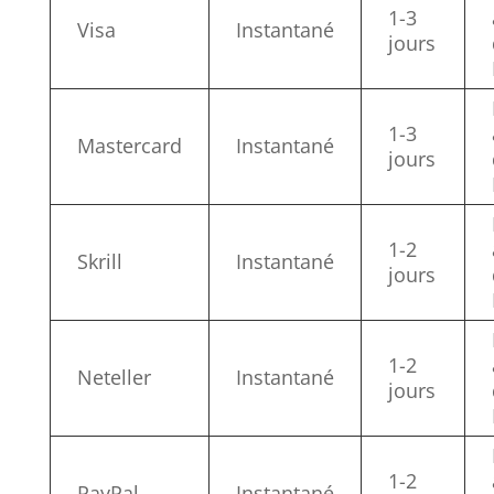
1-3
Visa
Instantané
jours
1-3
Mastercard
Instantané
jours
1-2
Skrill
Instantané
jours
1-2
Neteller
Instantané
jours
1-2
PayPal
Instantané