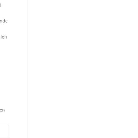
t
ende
llen
een