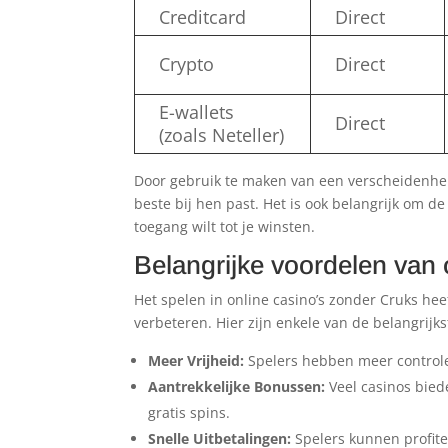
Creditcard
Direct
Crypto
Direct
E-wallets
Direct
(zoals Neteller)
Door gebruik te maken van een verscheidenhei
beste bij hen past. Het is ook belangrijk om de
toegang wilt tot je winsten.
Belangrijke voordelen van 
Het spelen in online casino’s zonder Cruks he
verbeteren. Hier zijn enkele van de belangrijk
Meer Vrijheid:
Spelers hebben meer controle
Aantrekkelijke Bonussen:
Veel casinos bied
gratis spins.
Snelle Uitbetalingen:
Spelers kunnen profite