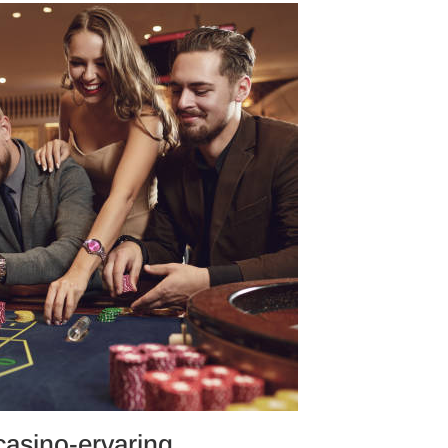
casino-ervaring