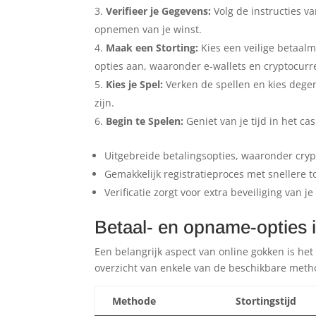
Verifieer je Gegevens:
Volg de instructies va
opnemen van je winst.
Maak een Storting:
Kies een veilige betaal
opties aan, waaronder e-wallets en cryptocurr
Kies je Spel:
Verken de spellen en kies degene
zijn.
Begin te Spelen:
Geniet van je tijd in het c
Uitgebreide betalingsopties, waaronder cryp
Gemakkelijk registratieproces met snellere t
Verificatie zorgt voor extra beveiliging van j
Betaal- en opname-opties i
Een belangrijk aspect van online gokken is het
overzicht van enkele van de beschikbare metho
Methode
Stortingstijd