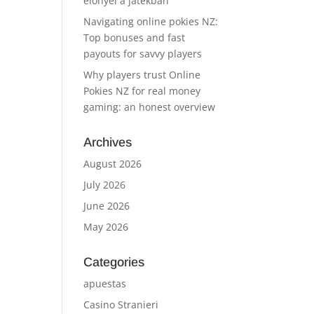
előnyei a játékban
Navigating online pokies NZ:
Top bonuses and fast
payouts for savvy players
Why players trust Online
Pokies NZ for real money
gaming: an honest overview
Archives
August 2026
July 2026
June 2026
May 2026
Categories
apuestas
Casino Stranieri