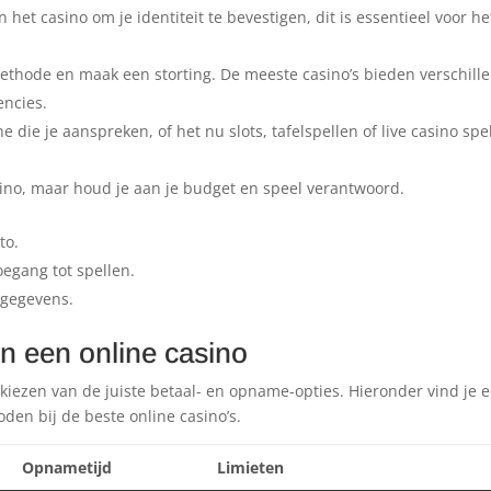
n het casino om je identiteit te bevestigen, dit is essentieel voor he
methode en maak een storting. De meeste casino’s bieden verschill
encies.
 die je aanspreken, of het nu slots, tafelspellen of live casino spe
asino, maar houd je aan je budget en speel verantwoord.
to.
oegang tot spellen.
e gegevens.
n een online casino
 kiezen van de juiste betaal- en opname-opties. Hieronder vind je 
den bij de beste online casino’s.
Opnametijd
Limieten