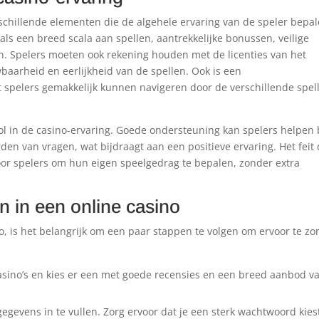
erschillende elementen die de algehele ervaring van de speler bepal
ls een breed scala aan spellen, aantrekkelijke bonussen, veilige
n. Spelers moeten ook rekening houden met de licenties van het
baarheid en eerlijkheid van de spellen. Ook is een
at spelers gemakkelijk kunnen navigeren door de verschillende spel
ol in de casino-ervaring. Goede ondersteuning kan spelers helpen 
n van vragen, wat bijdraagt aan een positieve ervaring. Het feit 
voor spelers om hun eigen speelgedrag te bepalen, zonder extra
n in een online casino
ino, is het belangrijk om een paar stappen te volgen om ervoor te zo
sino’s en kies er een met goede recensies en een breed aanbod v
gevens in te vullen. Zorg ervoor dat je een sterk wachtwoord kies