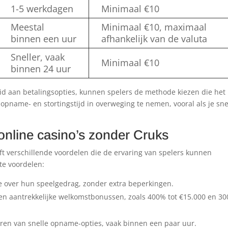
1-5 werkdagen
Minimaal €10
Meestal
Minimaal €10, maximaal
binnen een uur
afhankelijk van de valuta
Sneller, vaak
Minimaal €10
binnen 24 uur
d aan betalingsopties, kunnen spelers de methode kiezen die het
 opname- en stortingstijd in overweging te nemen, vooral als je sne
online casino’s zonder Cruks
eft verschillende voordelen die de ervaring van spelers kunnen
ste voordelen:
 over hun speelgedrag, zonder extra beperkingen.
en aantrekkelijke welkomstbonussen, zoals 400% tot €15.000 en 30
ren van snelle opname-opties, vaak binnen een paar uur.