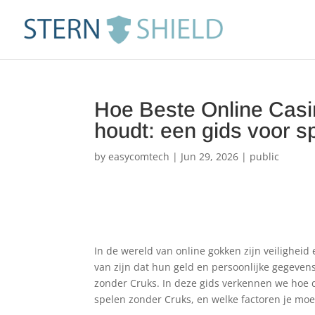
Hoe Beste Online Casin
houdt: een gids voor s
by
easycomtech
|
Jun 29, 2026
|
public
In de wereld van online gokken zijn veiligheid
van zijn dat hun geld en persoonlijke gegevens
zonder Cruks. In deze gids verkennen we hoe
spelen zonder Cruks, en welke factoren je moe