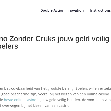
Double Action Innovation
Instructions
o Zonder Cruks jouw geld veilig
pelers
 en betrouwbaarheid van het grootste belang. Spelers willen er zek
 goed beschermd zijn, vooral bij het kiezen van een online casino
 de
beste online casino
‘s jouw geld veilig houden, de voordelen van
t overwegen bij het kiezen van een casino.