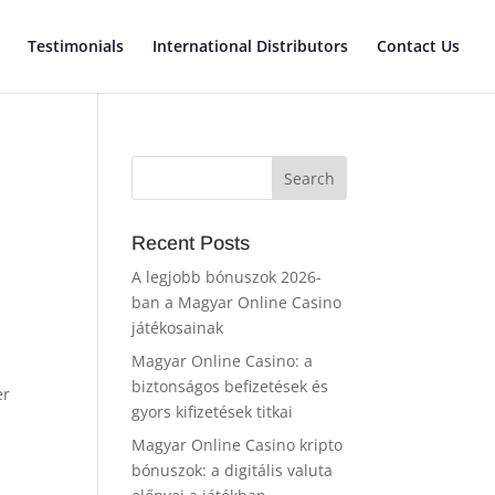
Testimonials
International Distributors
Contact Us
Recent Posts
A legjobb bónuszok 2026-
ban a Magyar Online Casino
játékosainak
Magyar Online Casino: a
biztonságos befizetések és
er
gyors kifizetések titkai
Magyar Online Casino kripto
bónuszok: a digitális valuta