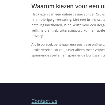
Waarom kiezen voor een on
Het kiezen van een online casino zonder Cruks 
en plezierige gokervaring. Met een breed scal
betalingsmethoden, is de keuze voor een derge
veiligheid en gebruikerssupport, kunnen spele
privacy.
Als je op zoek bent naar een positieve online 
Cruks vereist. Dit zal je niet alleen meer vri
spannende spellen en spannende bonussen terwij
Contact us