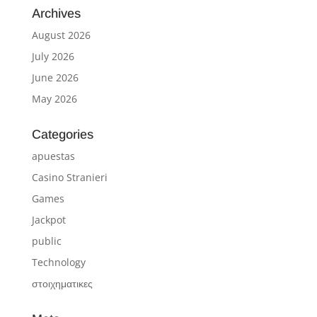
Archives
August 2026
July 2026
June 2026
May 2026
Categories
apuestas
Casino Stranieri
Games
Jackpot
public
Technology
στοιχηματικες