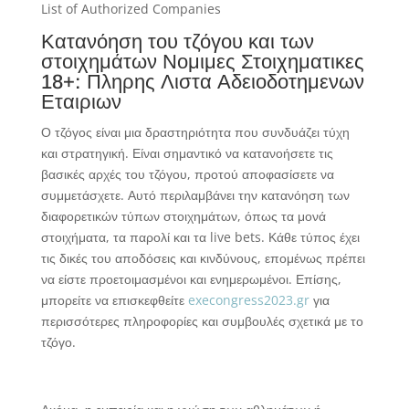
List of Authorized Companies
Κατανόηση του τζόγου και των
στοιχημάτων Νομιμες Στοιχηματικες
18+: Πληρης Λιστα Αδειοδοτημενων
Εταιριων
Ο τζόγος είναι μια δραστηριότητα που συνδυάζει τύχη
και στρατηγική. Είναι σημαντικό να κατανοήσετε τις
βασικές αρχές του τζόγου, προτού αποφασίσετε να
συμμετάσχετε. Αυτό περιλαμβάνει την κατανόηση των
διαφορετικών τύπων στοιχημάτων, όπως τα μονά
στοιχήματα, τα παρολί και τα live bets. Κάθε τύπος έχει
τις δικές του αποδόσεις και κινδύνους, επομένως πρέπει
να είστε προετοιμασμένοι και ενημερωμένοι. Επίσης,
μπορείτε να επισκεφθείτε
execongress2023.gr
για
περισσότερες πληροφορίες και συμβουλές σχετικά με το
τζόγο.