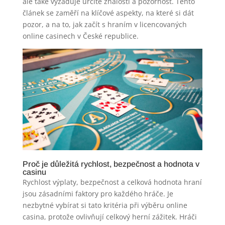
ale také vyžaduje určité znalosti a pozornost. Tento
článek se zaměří na klíčové aspekty, na které si dát
pozor, a na to, jak začít s hraním v licencovaných
online casinech v České republice.
Proč je důležitá rychlost, bezpečnost a hodnota v
casinu
Rychlost výplaty, bezpečnost a celková hodnota hraní
jsou zásadními faktory pro každého hráče. Je
nezbytné vybírat si tato kritéria při výběru online
casina, protože ovlivňují celkový herní zážitek. Hráči