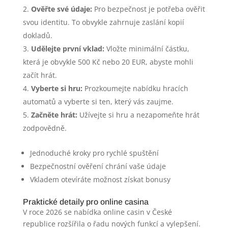
Ověřte své údaje:
Pro bezpečnost je potřeba ověřit
svou identitu. To obvykle zahrnuje zaslání kopií
dokladů.
Udělejte první vklad:
Vložte minimální částku,
která je obvykle 500 Kč nebo 20 EUR, abyste mohli
začít hrát.
Vyberte si hru:
Prozkoumejte nabídku hracích
automatů a vyberte si ten, který vás zaujme.
Začněte hrát:
Užívejte si hru a nezapomeňte hrát
zodpovědně.
Jednoduché kroky pro rychlé spuštění
Bezpečnostní ověření chrání vaše údaje
Vkladem otevíráte možnost získat bonusy
Praktické detaily pro online casina
V roce 2026 se nabídka online casin v České
republice rozšířila o řadu nových funkcí a vylepšení.