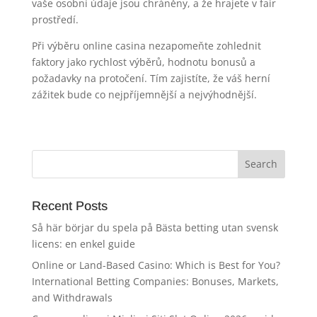
vaše osobní údaje jsou chráněny, a že hrajete v fair
prostředí.
Při výběru online casina nezapomeňte zohlednit
faktory jako rychlost výběrů, hodnotu bonusů a
požadavky na protočení. Tím zajistíte, že váš herní
zážitek bude co nejpříjemnější a nejvýhodnější.
Recent Posts
Så här börjar du spela på Bästa betting utan svensk
licens: en enkel guide
Online or Land-Based Casino: Which is Best for You?
International Betting Companies: Bonuses, Markets,
and Withdrawals