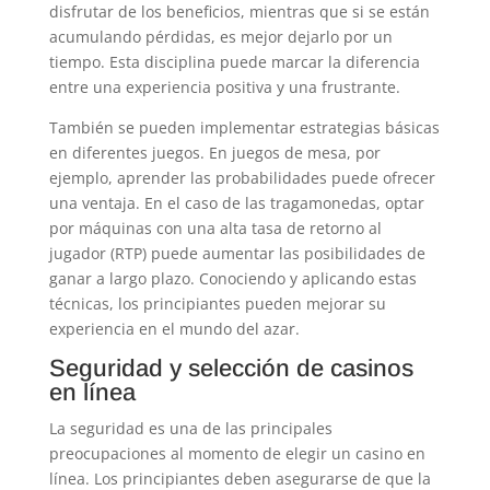
disfrutar de los beneficios, mientras que si se están
acumulando pérdidas, es mejor dejarlo por un
tiempo. Esta disciplina puede marcar la diferencia
entre una experiencia positiva y una frustrante.
También se pueden implementar estrategias básicas
en diferentes juegos. En juegos de mesa, por
ejemplo, aprender las probabilidades puede ofrecer
una ventaja. En el caso de las tragamonedas, optar
por máquinas con una alta tasa de retorno al
jugador (RTP) puede aumentar las posibilidades de
ganar a largo plazo. Conociendo y aplicando estas
técnicas, los principiantes pueden mejorar su
experiencia en el mundo del azar.
Seguridad y selección de casinos
en línea
La seguridad es una de las principales
preocupaciones al momento de elegir un casino en
línea. Los principiantes deben asegurarse de que la