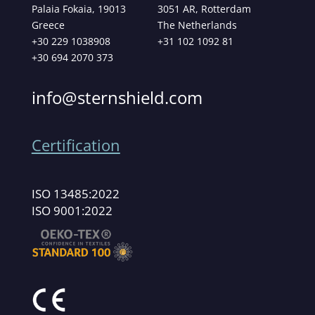
Palaia Fokaia, 19013
3051 AR, Rotterdam
Greece
The Netherlands
+30 229 1038908
+31 102 1092 81
+30 694 2070 373
info@sternshield.com
Certification
ISO 13485:2022
ISO 9001:2022