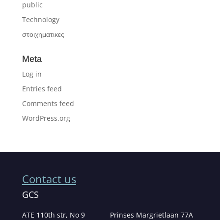
public
Technology
στοιχηματικες
Meta
Log in
Entries feed
Comments feed
WordPress.org
Contact us
GCS
ATE 110th str, No 9
Prinses Margrietlaan 77A