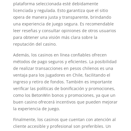
plataforma seleccionada esté debidamente
licenciada y regulada. Esto garantiza que el sitio
opera de manera justa y transparente, brindando
una experiencia de juego segura. Es recomendable
leer reseñas y consultar opiniones de otros usuarios
para obtener una visión más clara sobre la
reputación del casino.
Además, los casinos en línea confiables ofrecen
métodos de pago seguros y eficientes. La posibilidad
de realizar transacciones en pesos chilenos es una
ventaja para los jugadores en Chile, facilitando el
ingreso y retiro de fondos. También es importante
verificar las políticas de bonificación y promociones,
como los BetonWin bonos y promociones, ya que un
buen casino ofrecerá incentivos que pueden mejorar
la experiencia de juego.
Finalmente, los casinos que cuentan con atención al
cliente accesible y profesional son preferibles. Un