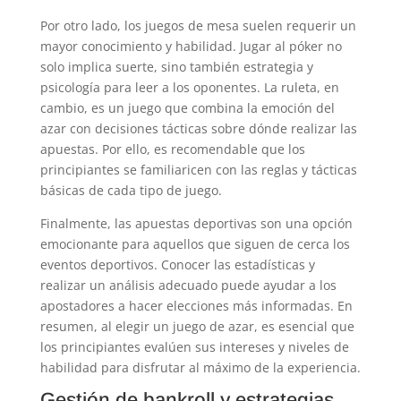
Por otro lado, los juegos de mesa suelen requerir un
mayor conocimiento y habilidad. Jugar al póker no
solo implica suerte, sino también estrategia y
psicología para leer a los oponentes. La ruleta, en
cambio, es un juego que combina la emoción del
azar con decisiones tácticas sobre dónde realizar las
apuestas. Por ello, es recomendable que los
principiantes se familiaricen con las reglas y tácticas
básicas de cada tipo de juego.
Finalmente, las apuestas deportivas son una opción
emocionante para aquellos que siguen de cerca los
eventos deportivos. Conocer las estadísticas y
realizar un análisis adecuado puede ayudar a los
apostadores a hacer elecciones más informadas. En
resumen, al elegir un juego de azar, es esencial que
los principiantes evalúen sus intereses y niveles de
habilidad para disfrutar al máximo de la experiencia.
Gestión de bankroll y estrategias