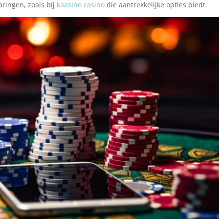
aringen, zoals bij
kaasino casino
die aantrekkelijke opties biedt.