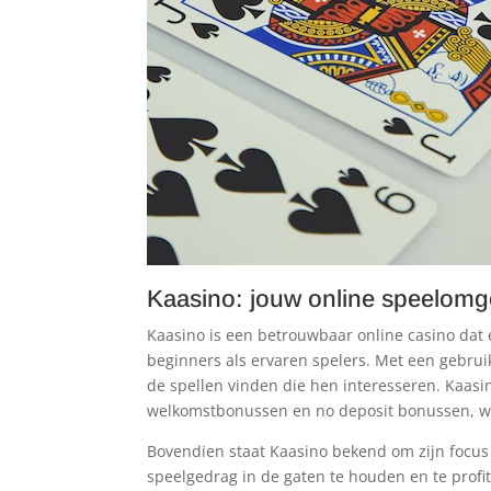
Kaasino: jouw online speelomg
Kaasino is een betrouwbaar online casino dat 
beginners als ervaren spelers. Met een gebru
de spellen vinden die hen interesseren. Kaasi
welkomstbonussen en no deposit bonussen, waa
Bovendien staat Kaasino bekend om zijn focus
speelgedrag in de gaten te houden en te profi