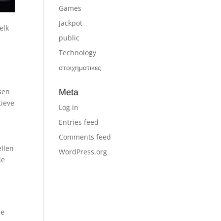
Games
Jackpot
elk
public
Technology
στοιχηματικες
nsen
Meta
tieve
Log in
Entries feed
Comments feed
ellen
WordPress.org
je
a
je