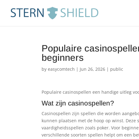
Populaire casinospelle
beginners
by
easycomtech
|
Jun 26, 2026
|
public
Populaire casinospellen een handige uitleg vo
Wat zijn casinospellen?
Casinospellen zijn spellen die worden aangebod
kunnen plaatsen met de hoop op winst. Deze sp
vaardigheidsspellen zoals poker. Voor beginne
verschillende soorten spellen helpt om een bet