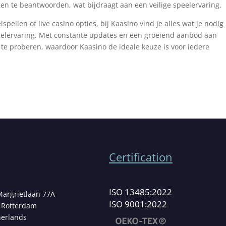
gen te beantwoorden, wat bijdraagt aan een veilige speelervaring.
spellen of live casino opties, bij Kaasino vind je alles wat je nodig
eelervaring. Met constante updates en een groeiend aanbod aan
en te proberen, waardoor Kaasino de ideale keuze is voor iedere
Certification
ISO 13485:2022
Margrietlaan 77A
ISO 9001:2022
 Rotterdam
herlands