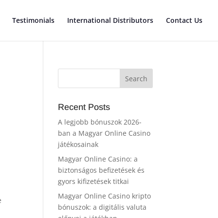
Testimonials
International Distributors
Contact Us
Recent Posts
A legjobb bónuszok 2026-
ban a Magyar Online Casino
játékosainak
Magyar Online Casino: a
biztonságos befizetések és
gyors kifizetések titkai
Magyar Online Casino kripto
e
bónuszok: a digitális valuta