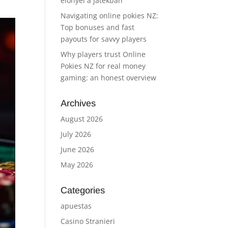
előnyei a játékban
Navigating online pokies NZ:
Top bonuses and fast
payouts for savvy players
Why players trust Online
Pokies NZ for real money
gaming: an honest overview
Archives
August 2026
July 2026
June 2026
May 2026
Categories
apuestas
Casino Stranieri