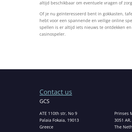
altijd beschikbaar om eventuele vragen of zor
Of je nu geïnteresseerd bent in gokkasten, tafel
hebt voor een spannende en veilige online sp
spellen is er altijd iets nieuws te ontdekken 
casinospeler.
Contact us
GCS
ATE 110th str, No 9
Prinses 
Palaia Fokaia, 19013
3051 AR,
Greece
The Net