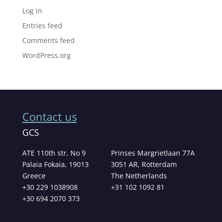
Log in
Entries feed
Comments feed
WordPress.org
Contact us
GCS
ATE 110th str, No 9
Prinses Margrietlaan 77A
Palaia Fokaia, 19013
3051 AR, Rotterdam
Greece
The Netherlands
+30 229 1038908
+31 102 1092 81
+30 694 2070 373