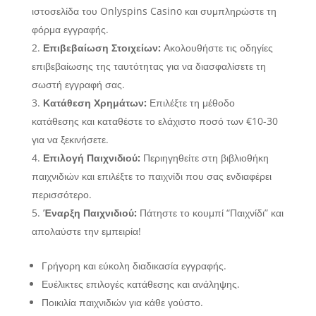
ιστοσελίδα του Onlyspins Casino και συμπληρώστε τη
φόρμα εγγραφής.
Επιβεβαίωση Στοιχείων:
Ακολουθήστε τις οδηγίες
επιβεβαίωσης της ταυτότητας για να διασφαλίσετε τη
σωστή εγγραφή σας.
Κατάθεση Χρημάτων:
Επιλέξτε τη μέθοδο
κατάθεσης και καταθέστε το ελάχιστο ποσό των €10-30
για να ξεκινήσετε.
Επιλογή Παιχνιδιού:
Περιηγηθείτε στη βιβλιοθήκη
παιχνιδιών και επιλέξτε το παιχνίδι που σας ενδιαφέρει
περισσότερο.
Έναρξη Παιχνιδιού:
Πάτηστε το κουμπί “Παιχνίδι” και
απολαύστε την εμπειρία!
Γρήγορη και εύκολη διαδικασία εγγραφής.
Ευέλικτες επιλογές κατάθεσης και ανάληψης.
Ποικιλία παιχνιδιών για κάθε γούστο.