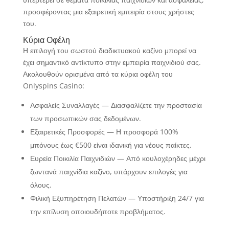
προσφέροντας μια εξαιρετική εμπειρία στους χρήστες
του.
Κύρια Οφέλη
Η επιλογή του σωστού διαδικτυακού καζίνο μπορεί να
έχει σημαντικό αντίκτυπο στην εμπειρία παιχνιδιού σας.
Ακολουθούν ορισμένα από τα κύρια οφέλη του
Onlyspins Casino:
Ασφαλείς Συναλλαγές — Διασφαλίζετε την προστασία
των προσωπικών σας δεδομένων.
Εξαιρετικές Προσφορές — Η προσφορά 100%
μπόνους έως €500 είναι ιδανική για νέους παίκτες.
Ευρεία Ποικιλία Παιχνιδιών — Από κουλοχέρηδες μέχρι
ζωντανά παιχνίδια καζίνο, υπάρχουν επιλογές για
όλους.
Φιλική Εξυπηρέτηση Πελατών — Υποστήριξη 24/7 για
την επίλυση οποιουδήποτε προβλήματος.