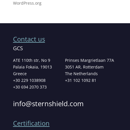
WordPress.org
Contact us
GCS
ATE 110th str, No 9
Prinses Margrietlaan 77A
Palaia Fokaia, 19013
3051 AR, Rotterdam
Greece
The Netherlands
+30 229 1038908
+31 102 1092 81
+30 694 2070 373
info@sternshield.com
Certification