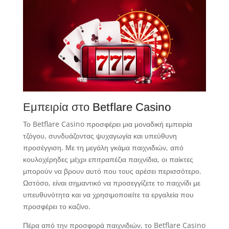
Εμπειρία στο Betflare Casino
Το Betflare Casino προσφέρει μια μοναδική εμπειρία
τζόγου, συνδυάζοντας ψυχαγωγία και υπεύθυνη
προσέγγιση. Με τη μεγάλη γκάμα παιχνιδιών, από
κουλοχέρηδες μέχρι επιτραπέζια παιχνίδια, οι παίκτες
μπορούν να βρουν αυτό που τους αρέσει περισσότερο.
Ωστόσο, είναι σημαντικό να προσεγγίζετε το παιχνίδι με
υπευθυνότητα και να χρησιμοποιείτε τα εργαλεία που
προσφέρει το καζίνο.
Πέρα από την προσφορά παιχνιδιών, το Betflare Casino