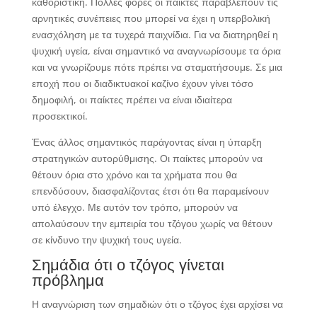
καθοριστική. Πολλές φορές οι παίκτες παραβλέπουν τις
αρνητικές συνέπειες που μπορεί να έχει η υπερβολική
ενασχόληση με τα τυχερά παιχνίδια. Για να διατηρηθεί η
ψυχική υγεία, είναι σημαντικό να αναγνωρίσουμε τα όρια
και να γνωρίζουμε πότε πρέπει να σταματήσουμε. Σε μια
εποχή που οι διαδικτυακοί καζίνο έχουν γίνει τόσο
δημοφιλή, οι παίκτες πρέπει να είναι ιδιαίτερα
προσεκτικοί.
Ένας άλλος σημαντικός παράγοντας είναι η ύπαρξη
στρατηγικών αυτορύθμισης. Οι παίκτες μπορούν να
θέτουν όρια στο χρόνο και τα χρήματα που θα
επενδύσουν, διασφαλίζοντας έτσι ότι θα παραμείνουν
υπό έλεγχο. Με αυτόν τον τρόπο, μπορούν να
απολαύσουν την εμπειρία του τζόγου χωρίς να θέτουν
σε κίνδυνο την ψυχική τους υγεία.
Σημάδια ότι ο τζόγος γίνεται
πρόβλημα
Η αναγνώριση των σημαδιών ότι ο τζόγος έχει αρχίσει να