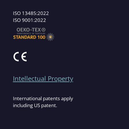
ISO 13485:2022
ISO 9001:2022
Intellectual Property
International patents apply
including US patent.