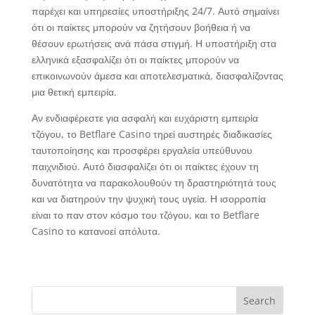
παρέχει και υπηρεσίες υποστήριξης 24/7. Αυτό σημαίνει
ότι οι παίκτες μπορούν να ζητήσουν βοήθεια ή να
θέσουν ερωτήσεις ανά πάσα στιγμή. Η υποστήριξη στα
ελληνικά εξασφαλίζει ότι οι παίκτες μπορούν να
επικοινωνούν άμεσα και αποτελεσματικά, διασφαλίζοντας
μια θετική εμπειρία.
Αν ενδιαφέρεστε για ασφαλή και ευχάριστη εμπειρία
τζόγου, το Betflare Casino τηρεί αυστηρές διαδικασίες
ταυτοποίησης και προσφέρει εργαλεία υπεύθυνου
παιχνιδιού. Αυτό διασφαλίζει ότι οι παίκτες έχουν τη
δυνατότητα να παρακολουθούν τη δραστηριότητά τους
και να διατηρούν την ψυχική τους υγεία. Η ισορροπία
είναι το παν στον κόσμο του τζόγου, και το Betflare
Casino το κατανοεί απόλυτα.