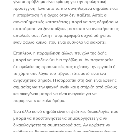
γίνεται πρόβλημα είναι κρίσιμη για την προληπτική
προσέγγιση. Ένα από τα πιο συνηθισμένα σημάδια είναι
η υπερένταση ή η άγχος όταν δεν παίζετε. Αυτές οι
συναισθηματικές καταστάσεις μπορεί να σας οδηγήσουν
σε απόφαση να ξαναπαίξετε, με σκοπό να ανακτήσετε τις
απώλειές σας. Αυτή η συμπεριφορά συχνά οδηγεί σε
έναν φαύλο κύκλο, που είναι δύσκολο να διακοπεί.
Επιπλέον, η παραμέληση άλλων πτυχών της ζωής
μπορεί να υποδεικνύει ένα πρόβλημα. Αν παρατηρείτε
ότι αμελείτε τις προσωπικές σας σχέσεις, την εργασία ή
τα χόμπι σας λόγω του τζόγου, τότε αυτό είναι ένα
ανησυχητικό σημάδι. Η ισορροπία στη ζωή είναι ζωτικής
σημασίας για την ψυχική υγεία και η στήριξη από φίλους
και οικογένεια μπορεί να είναι αναγκαία για να
παραμείνετε σε καλό δρόμο.
Ένα άλλο κοινό σημάδι είναι οι ψεύτικες δικαιολογίες που
μπορεί να προσπαθήσετε να δημιουργήσετε για να
δικαιολογήσετε τη συμπεριφορά σας. Αν αρχίσετε να
κρύβετε τις δραστηριότητές σας ή να αισθάνεστε ένοχοι