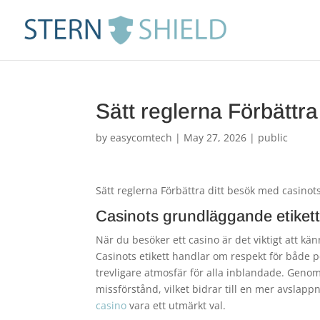
Sätt reglerna Förbättra
by
easycomtech
|
May 27, 2026
|
public
Sätt reglerna Förbättra ditt besök med casinots
Casinots grundläggande etiket
När du besöker ett casino är det viktigt att kä
Casinots etikett handlar om respekt för både p
trevligare atmosfär för alla inblandade. Genom
missförstånd, vilket bidrar till en mer avslap
casino
vara ett utmärkt val.