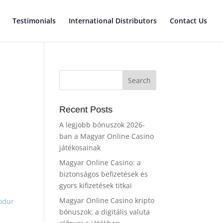
Testimonials
International Distributors
Contact Us
Recent Posts
A legjobb bónuszok 2026-
ban a Magyar Online Casino
játékosainak
Magyar Online Casino: a
biztonságos befizetések és
gyors kifizetések titkai
Magyar Online Casino kripto
odur
bónuszok: a digitális valuta