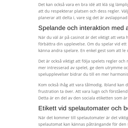
Det kan också vara en bra idé att klä sig lämpl
att du respekterar platsen och dess regler. V
planerar att delta i, vare sig det är avslappna
Spelande och interaktion med 
När du väl är på casinot är det viktigt att vet
förbättra din upplevelse. Om du spelar vid ett
känna andra spelare. En enkel gest som att le 
Det är också viktigt att följa spelets regler oc
mer intresserad av spelet, ge dem utrymme oc
spelupplevelser bidrar du till en mer harmonis
Kom också ihåg att vara tålmodig. Ibland kan de
frustration ta över. Att vara lugn och förståen
Detta är en del av den sociala etiketten som är v
Etikett vid spelautomater och 
När det kommer till spelautomater är det vikti
spelautomat kan kännas påträngande för den so