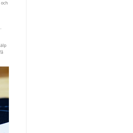
r och
.
jälp
få