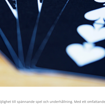
öjlighet till spännande spel och underhållning. Med ett omfattand