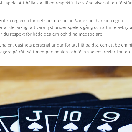
l spela. Att hålla sig till en respektfull avstånd visar att du förstå
pecifika reglerna för det spel du spelar. Varje spel har sina egna
er är det viktigt att vara tyst under spelets gång och att inte avbryta
r du respekt för både dealern och dina medspelare.
nalen. Casinots personal är där för att hjälpa dig, och att be om h
teragera på rätt sätt med personalen och följa spelens regler kan du 