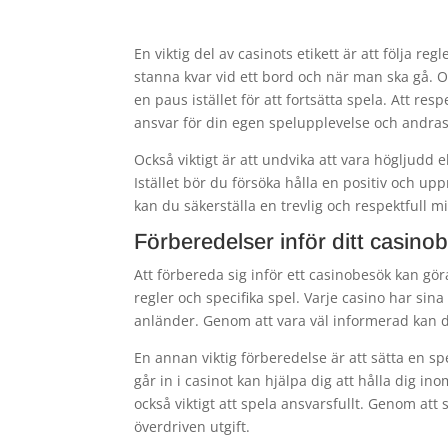
En viktig del av casinots etikett är att följa r
stanna kvar vid ett bord och när man ska gå. O
en paus istället för att fortsätta spela. Att re
ansvar för din egen spelupplevelse och andras
Också viktigt är att undvika att vara högljudd e
Istället bör du försöka hålla en positiv och u
kan du säkerställa en trevlig och respektfull mi
Förberedelser inför ditt casino
Att förbereda sig inför ett casinobesök kan gör
regler och specifika spel. Varje casino har sina
anländer. Genom att vara väl informerad kan d
En annan viktig förberedelse är att sätta en s
går in i casinot kan hjälpa dig att hålla dig 
också viktigt att spela ansvarsfullt. Genom att 
överdriven utgift.