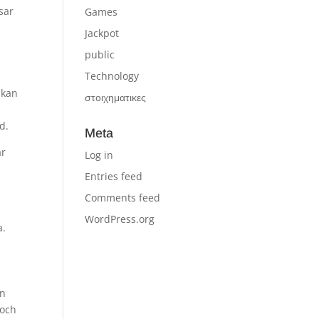
sar
Games
Jackpot
public
Technology
 kan
στοιχηματικες
d.
Meta
är
Log in
Entries feed
Comments feed
WordPress.org
a.
en
 och