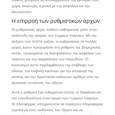
χωρίς ανησυχίες σχετικά με την ασφάλεια και την
ιδιωτικότητα.
Η επιρροή των ρυθμιστικών αρχών
Οι ρυθμιστικές αρχές παίζουν καθοριστικό ρόλο στην
ανάπτυξη της αγοράς των τυχερών παιγνίων. Με την
αύξηση των online καζίνο, οι κυβερνήσεις σε πολλές
χώρες έχουν προχωρήσει στη ρύθμιση της βιομηχανίας
αυτής, προκειμένου να διασφαλίσουν την ασφάλεια των
παικτών και την ακεραιότητα των παιχνιδιών. Οι
κανονισμοί αυτοί περιλαμβάνουν την επίβλεψη των
αδειών, την επιβολή κανόνων για την αποφυγή της
απάτης και την προστασία ευάλωτων ομάδων από τις
αρνητικές συνέπειες του τζόγου.
Αυτή η ρύθμιση έχει ενθαρρύνει επίσης τη διαφάνεια και
την υπευθυνότητα στην αγορά των τυχερών παιγνίων.
Οι πλατφόρμες υποχρεούνται να παρέχουν πληροφορίες
σχετικά με τους κινδύνους του τζόγου και να