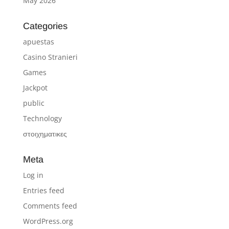
May 2026
Categories
apuestas
Casino Stranieri
Games
Jackpot
public
Technology
στοιχηματικες
Meta
Log in
Entries feed
Comments feed
WordPress.org