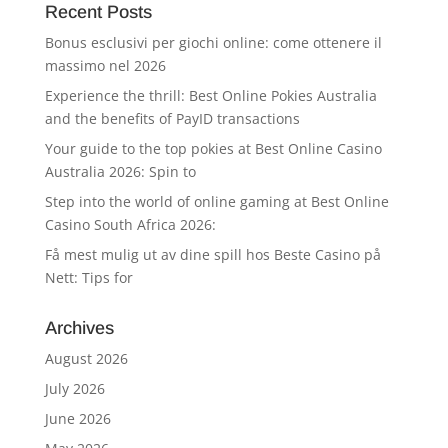
Recent Posts
Bonus esclusivi per giochi online: come ottenere il
massimo nel 2026
Experience the thrill: Best Online Pokies Australia
and the benefits of PayID transactions
Your guide to the top pokies at Best Online Casino
Australia 2026: Spin to
Step into the world of online gaming at Best Online
Casino South Africa 2026:
Få mest mulig ut av dine spill hos Beste Casino på
Nett: Tips for
Archives
August 2026
July 2026
June 2026