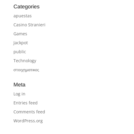
Categories
apuestas
Casino Stranieri
Games
Jackpot
public
Technology
στοιχηματικες
Meta
Log in
Entries feed
Comments feed
WordPress.org