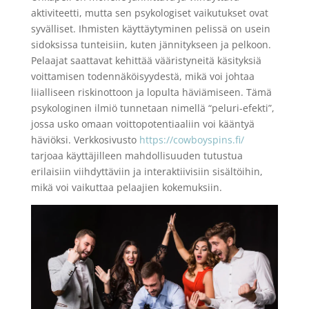
aktiviteetti, mutta sen psykologiset vaikutukset ovat
syvälliset. Ihmisten käyttäytyminen pelissä on usein
sidoksissa tunteisiin, kuten jännitykseen ja pelkoon.
Pelaajat saattavat kehittää vääristyneitä käsityksiä
voittamisen todennäköisyydestä, mikä voi johtaa
liialliseen riskinottoon ja lopulta häviämiseen. Tämä
psykologinen ilmiö tunnetaan nimellä “peluri-efekti”,
jossa usko omaan voittopotentiaaliin voi kääntyä
häviöksi. Verkkosivusto
https://cowboyspins.fi/
tarjoaa käyttäjilleen mahdollisuuden tutustua
erilaisiin viihdyttäviin ja interaktiivisiin sisältöihin,
mikä voi vaikuttaa pelaajien kokemuksiin.