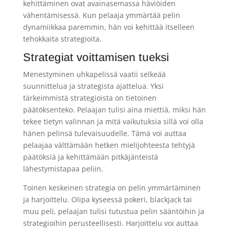
kehittäminen ovat avainasemassa häviöiden
vähentämisessä. Kun pelaaja ymmärtää pelin
dynamiikkaa paremmin, hän voi kehittää itselleen
tehokkaita strategioita.
Strategiat voittamisen tueksi
Menestyminen uhkapelissä vaatii selkeää
suunnittelua ja strategista ajattelua. Yksi
tärkeimmistä strategioista on tietoinen
päätöksenteko. Pelaajan tulisi aina miettiä, miksi hän
tekee tietyn valinnan ja mitä vaikutuksia sillä voi olla
hänen pelinsä tulevaisuudelle. Tämä voi auttaa
pelaajaa välttämään hetken mielijohteesta tehtyjä
päätöksiä ja kehittämään pitkäjänteistä
lähestymistapaa peliin.
Toinen keskeinen strategia on pelin ymmärtäminen
ja harjoittelu. Olipa kyseessä pokeri, blackjack tai
muu peli, pelaajan tulisi tutustua pelin sääntöihin ja
strategioihin perusteellisesti. Harjoittelu voi auttaa