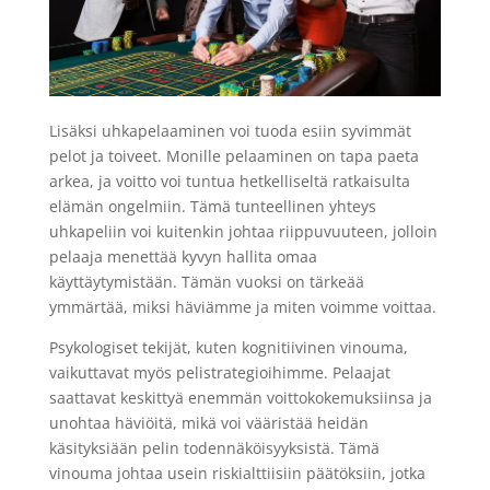
Lisäksi uhkapelaaminen voi tuoda esiin syvimmät
pelot ja toiveet. Monille pelaaminen on tapa paeta
arkea, ja voitto voi tuntua hetkelliseltä ratkaisulta
elämän ongelmiin. Tämä tunteellinen yhteys
uhkapeliin voi kuitenkin johtaa riippuvuuteen, jolloin
pelaaja menettää kyvyn hallita omaa
käyttäytymistään. Tämän vuoksi on tärkeää
ymmärtää, miksi häviämme ja miten voimme voittaa.
Psykologiset tekijät, kuten kognitiivinen vinouma,
vaikuttavat myös pelistrategioihimme. Pelaajat
saattavat keskittyä enemmän voittokokemuksiinsa ja
unohtaa häviöitä, mikä voi vääristää heidän
käsityksiään pelin todennäköisyyksistä. Tämä
vinouma johtaa usein riskialttiisiin päätöksiin, jotka