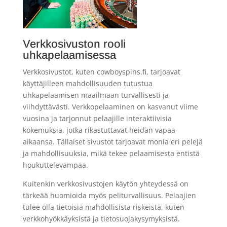
Verkkosivuston rooli
uhkapelaamisessa
Verkkosivustot, kuten cowboyspins.fi, tarjoavat
käyttäjilleen mahdollisuuden tutustua
uhkapelaamisen maailmaan turvallisesti ja
viihdyttävästi. Verkkopelaaminen on kasvanut viime
vuosina ja tarjonnut pelaajille interaktiivisia
kokemuksia, jotka rikastuttavat heidän vapaa-
aikaansa. Tällaiset sivustot tarjoavat monia eri pelejä
ja mahdollisuuksia, mikä tekee pelaamisesta entistä
houkuttelevampaa.
Kuitenkin verkkosivustojen käytön yhteydessä on
tärkeää huomioida myös peliturvallisuus. Pelaajien
tulee olla tietoisia mahdollisista riskeistä, kuten
verkkohyökkäyksistä ja tietosuojakysymyksistä.