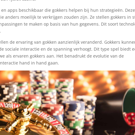
 en apps beschikbaar die gokkers helpen bij hun strategieën. Dez
e anders moeilijk te verkrijgen zouden zijn. Ze stellen gokkers in s
anpassingen te maken op basis van hun gegevens. Dit soort technol
.
pellen de ervaring van gokken aanzienlijk veranderd. Gokkers kunn
de sociale interactie en de spanning verhoogt. Dit type spel biedt 
we als ervaren gokkers aan. Het benadrukt de evolutie van de
interactie hand in hand gaan.