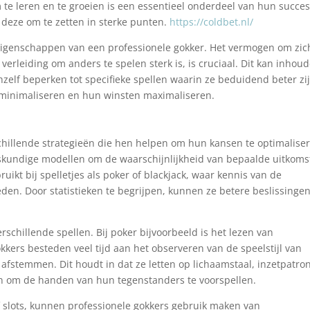
e leren en te groeien is een essentieel onderdeel van hun succes
 deze om te zetten in sterke punten.
https://coldbet.nl/
te eigenschappen van een professionele gokker. Het vermogen om zic
verleiding om anders te spelen sterk is, is cruciaal. Dit kan inhou
chzelf beperken tot specifieke spellen waarin ze beduidend beter zi
 minimaliseren en hun winsten maximaliseren.
chillende strategieën die hen helpen om hun kansen te optimalise
skundige modellen om de waarschijnlijkheid van bepaalde uitkom
uikt bij spelletjes als poker of blackjack, waar kennis van de
en. Door statistieken te begrijpen, kunnen ze betere beslissinge
erschillende spellen. Bij poker bijvoorbeeld is het lezen van
kkers besteden veel tijd aan het observeren van de speelstijl van
afstemmen. Dit houdt in dat ze letten op lichaamstaal, inzetpatro
n om de handen van hun tegenstanders te voorspellen.
of slots, kunnen professionele gokkers gebruik maken van