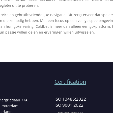
egieën uit te proberen.
vice en gebruiksvriendelijke navigatie. Dit zorgt ervoor dat speler
n die ze nodig hebben. Met een focus op een veilige speelomgevin
an hun gokervaring. Coldbet is meer dan alleen een gokplatform; 
n passie willen delen en ervaringen willen uitwisselen.
Certification
ISO 13485:2022
Margrietlaan 77A
ISO 9001:2022
 Rotterdam
herlands