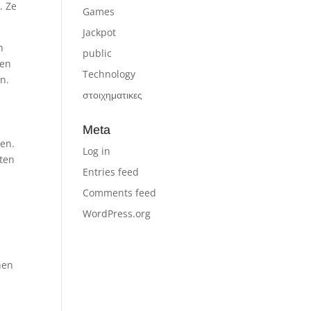
. Ze
Games
Jackpot
h
public
den
Technology
jn.
στοιχηματικες
Meta
ren.
Log in
sten
Entries feed
n
Comments feed
WordPress.org
nen