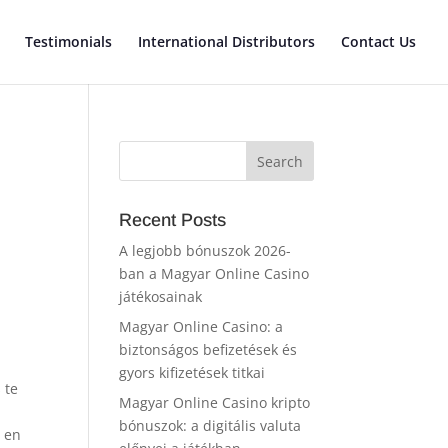
Testimonials
International Distributors
Contact Us
Recent Posts
A legjobb bónuszok 2026-
ban a Magyar Online Casino
játékosainak
Magyar Online Casino: a
biztonságos befizetések és
gyors kifizetések titkai
 te
Magyar Online Casino kripto
bónuszok: a digitális valuta
n en