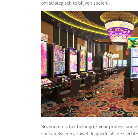
om strategisch te blijven spelen.
Bovendien is het belangrijk voor professionele
spel analyseren, zowel de goede als de slechte