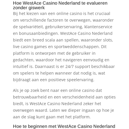
Hoe WestAce Casino Nederland te evalueren
zonder giswerk
Bij het kiezen van een online casino is het cruciaal
om verschillende factoren te overwegen, waaronder
de spelvariëteit, gebruikerservaring, klantenservice
en bonusaanbiedingen. WestAce Casino Nederland
biedt een breed scala aan spellen, waaronder slots,
live casino games en sportweddenschappen. Dit
platform is ontworpen met de gebruiker in
gedachten, waardoor het navigeren eenvoudig en
intuïtief is. Daarnaast is er 24/7 support beschikbaar
om spelers te helpen wanneer dat nodig is, wat
bijdraagt aan een positieve speelervaring.
Als je op zoek bent naar een online casino dat
betrouwbaarheid en een verscheidenheid aan opties
biedt, is WestAce Casino Nederland zeker het
overwegen waard. Laten we dieper ingaan op hoe je
aan de slag kunt gaan met het platform.
Hoe te beginnen met WestAce Casino Nederland