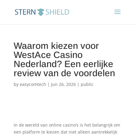
Waarom kiezen voor
WestAce Casino
Nederland? Een eerlijke
review van de voordelen
by
easycomtech
|
Jun 26, 2026
|
public
In de wereld van online casino’s is het belangrijk om
een platform te kiezen dat niet alleen aantrekkelijk