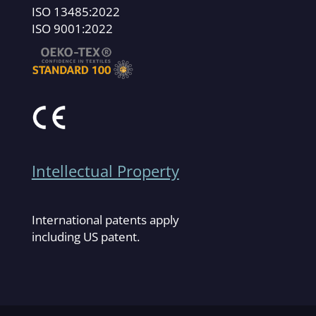
ISO 13485:2022
ISO 9001:2022
Intellectual Property
International patents apply
including US patent.